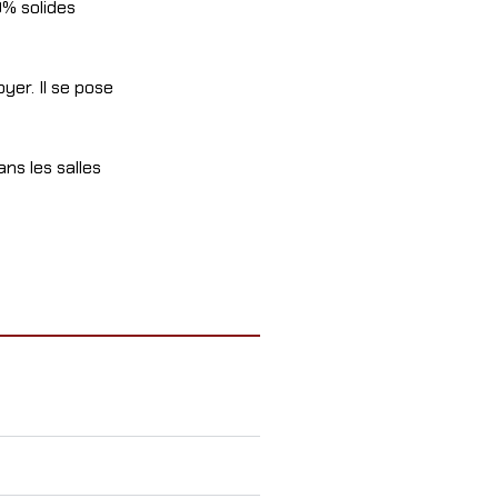
% solides
oyer. Il se pose
m
ns les salles