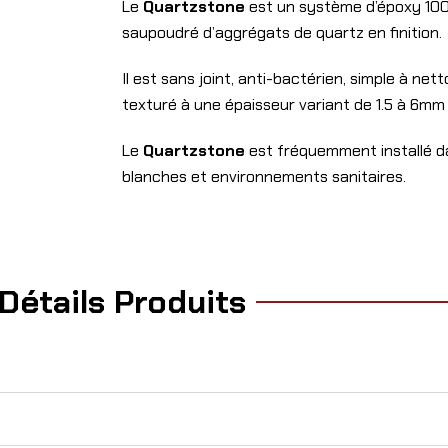
Le
Quartzstone
est un système d’époxy 100
saupoudré d’aggrégats de quartz en finition.
Il est sans joint, anti-bactérien, simple à nett
texturé à une épaisseur variant de 1.5 à 6m
Le
Quartzstone
est fréquemment installé da
blanches et environnements sanitaires.
Détails Produits