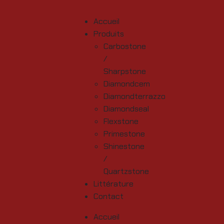
Accueil
Produits
Carbostone
/
Sharpstone
Diamondcem
Diamondterrazzo
Diamondseal
Flexstone
Primestone
Shinestone
/
Quartzstone
Littérature
Contact
Accueil