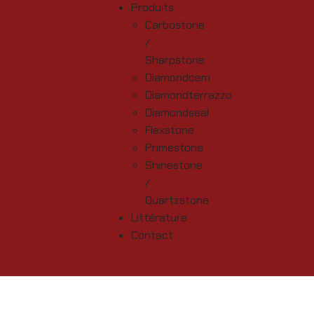
Produits
Carbostone
/
Sharpstone
Diamondcem
Diamondterrazzo
Diamondseal
Flexstone
Primestone
Shinestone
/
Quartzstone
Littérature
Contact